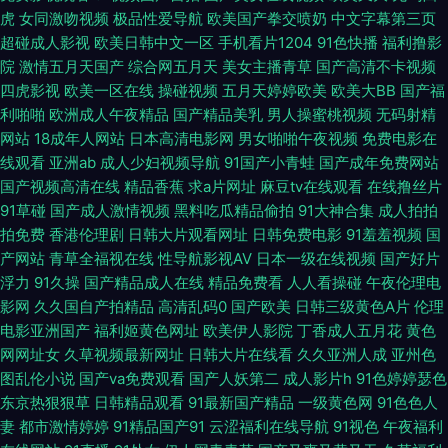
虎
女同激吻视频
极品性爱导航
欧美国产拳交喷奶
中文字幕第三页
超碰成人影视
欧美日韩中文一区
手机看片1204
91色快播
福利撸影
小视频 99视频资源总站 色色五月天婷婷 午夜剧场16免进 91黄色视频精品 波
院
激情五月天国产
综合网五月天
美女主播青草
国产高清不卡视频
四虎影视
欧美一区在线
操碰视频
五月天婷婷欧美
欧美大BB
国产福
多野一本不卡 国产女a 老湿机成人网站 日本老熟女HD 午夜福利成人AV 91
利啪啪
欧洲成人午夜精品
国产精品美乳
男人操蜜桃视频
无码射精
网站
18成年人网站
日本高清电影网
男女啪啪午夜视频
免费电影在
视频在线网址 超碰碰碰aV 另类综合小图i 日本激情网 婷婷激情香啪啪 在线
线观看
亚洲ab
成人少妇视频导航
91国产小青蛙
国产成年免费网站
国产视频高清在线
精品香蕉
求a片网址
麻豆tv在线观看
在线撸丝片
播放成人网站 91在线观看网址 超碰pt 国产熟女肏屄视频 欧美黄色com 无码
91草碰
国产成人激情视频
黑料吃瓜精品偷拍
91大神合集
成人拍拍
拍免费
香港伦理剧
日韩大片观看网址
日韩免费电影
91羞羞视频
国
专区天天干 1024毛片大全 97人人操在线 成人剧场a深夜看 黑人草逼 老司机
产网站
青草全福视在线
性导航影视AV
日本一级在线视频
国产好片
浮力
91久操
国产精品成人在线
精品免费看
人人看操碰
午夜伦理电
午夜福利院 欧美性爱网络 熟妇91在线视频 91链接免费下载 成人板91 黄色
影网
久久国自产拍精品
高清乱码0
国产欧美
日韩三级黄色A片
伦理
电影亚洲国产
福利姬黄色网址
欧美伊人影院
丁香成人五月花
黄色
WW 美女福利视频导航 一区二区免费日本 AB色电影官网 成人免费AA片 韩
网网址女
久草视频最新网址
日韩大片在线看
久久亚洲人成
亚州色
图乱伦小说
国产va免费观看
国产人妖第二
成人影片h
91色婷婷瑟色
国午夜探花 麻豆区91 大香蕉大香蕉在线 伦理在线 深夜福利剧场 做爱片导航
东京热狠狠草
日韩精品观看
91最新国产精品
一级黄色网
91色色人
妻
都市激情婷婷
91精品国产91
云涩福利在线导航
91视色
午夜福利
av天堂电影网 豆花在线免费 天天干在线激情 97草逼视频 欧美一区免费 91