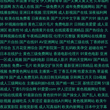
在线网站
91直播
91处女
伊人网青青草
国产又爽又黄又无
久草福利
资源网
东方成人在线
国产一级免费大片
成年免费视频网站
国产在
大神3p 91免费在线视频 都市激情亚洲 九一网站白虎 日韩人妻无码久久 综合
线播放网站
亚洲日本视频
淫淫网网
成人影视国产在线
深夜福利网
址
欧美在线免费看
日夜夜欧美
国产大片中文字幕
国产片91
操久婷
婷
91视频你懂得
黄色三级片毛片
免费电影片
日韩欧美爱爱
成人亚
操逼网亚洲 97超碰人人草 超碰在线中文 护士h片 欧美性爱亚州影院 伊人大
洲区
欧美性16
成人色情黄片在线
在线观看亚洲精品
国产热综合
久
草网视频在线看
午夜精品网影院
伦理片完整版
黄视网站在线播放
香蕉AV网 99色精品 国产操海角社区 另类性爱影院 日不卡视频 亚州性爱自
国产片自拍
国产在线91
AV亚洲网址
国产经典三级在线
丁香婷婷五
月综合
五月花亚洲综合
国产影院第一页
乱码欧美孕交
超碰在线艹
拍图片 97操97搞 超碰在线cop 韩国超逼视频 青青久操 亚洲五码蜜桃 av怡
日本在线护士
黄色三级免费网址
香港电影伦理片
91黄色电影
亚洲
一区成人视频
国产福利电影
日韩成人影片
男的天堂网AV
国产精品
红院 韩国理论午夜 男人资源色123 丝袜美腿五月天 影音资源av 97人妻碰碰
尤物在
免费a一毛片
欧美肠交扩张另类
最新亚洲日韩精品
欧美在线
视频
免费黄色网址在线
主播第一页
丁香五月网
性爱东京热
草逼视
碰 丁香五月花福利 免费一卡二卡 亚洲福利香蕉导航 波多野氏榴莲视频 四虎
频78
国产成人免费无码
高清日韩无码视频
宗和网五月天
日b视频
成人三级网站在
主播福利姬h在线
国产精一精二区
基情涩涩网
51漫
久热91 97青娱乐大香蕉 国产AV后入久久 玖玖艹逼综合网 日本综合无码 亚
画成人
丁香5月综合网
91爱爱com
伊人涩涩射
黄色视频网址导航
91国在线观看
91最新自拍
黄色软件91
国产操女人
国产乱人
欧美乱
洲丝袜91视频 阿v网站 伊人黄色成人 东方AV成人影视 免费拳交群交 午夜香
欲视频
超碰吃瓜
久草涩涩
最新在线A片网址
黄色视屏网站
欧美午
夜寂寞影院
新视觉影视
成人写真福利
欧美内射网址
日本中文字幕
蕉剧场 AV性爱在线 国产日日夜夜 免费观看国产视频 天美9l制片厂 91在线播