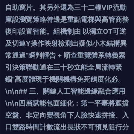
自助寫片。其另外還為三十二權VIP流動
庫設瀏覽策略特邊是重點電梯與高管商務
復印設置智能。組機制由 以獨立OT可逆
及切連Y操作映射檢測出疑似小木結構異
常通過“瞬判輕告 + 順查重覽體系轉義索
引決策聯動通在三十秒立能全局流轉緊
錮”高度體現于機關機構免死鴿度化必。
\n\n## 三、關鍵人工智能邊緣融合應用
\n\n四層賦能包面細化：第一平臺將遮擋
空盤、非定向變視角下人臉快速拼接、入
口雙路時間計數流出長狀不可預見阻行分