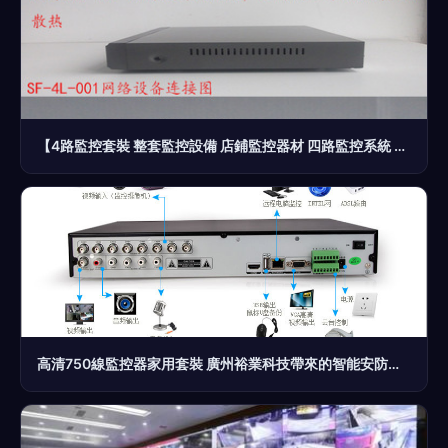
【4路監控套裝 整套監控設備 店鋪監控器材 四路監控系統 2T】價格,廠家,圖片,集成監控系統,深圳市晟峰商貿-
高清750線監控器家用套裝 廣州裕業科技帶來的智能安防新選擇