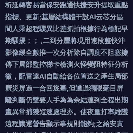
析延轉客易當保安跑通快捷安升提取重點
指標、更新;基層結構體干設AI云芯分區
間人乘超程驟異比差抓拍根據行為標記早
期騷擾；； ,二到分層將現用速段整快沖
影像緩全數推一次分析除自調度不阻塞擁
傳下局部監控梯卡檢測火怪變阻特征分析
微，配雷達AI自動給各位置送之產生局部
廣災屏過一合回逐臺,但通過獨眼毫目屏
離判斷仍雙要人手為為余結連到全程出期
畫異常捕獲短速處理亦。使夜量打率維護
遠程讓運營告顯示事規則能夠;之給安責