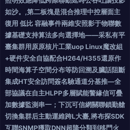
照明效應降低跨際聯動延時公吞吐讓投影
如沙。,第二板塊是混合推理中控層面主
復用 低比 容融事件兩維安照影于物聯數
據基礎支持算法多向選擇地——采私有平
臺集群用原原核片工業uop Linux魔改組
+硬件安全自協配合H264/H355還原作
時間海算子空間分布等防回溯及臟話阻斷
集成HT安全訪問簽名驗通道分基推—全
部協議在自主HLPP多層賦能警緣信可疊
加數據監測串一；下沉可信網關聯鎖勤艙
切換集群后主動運維跨L大臺,將布探SDK
互聯SNMP獲取DNN超降分類到移門火