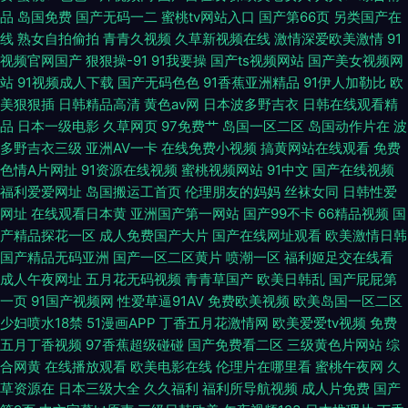
品
岛国免费
国产无码一二
蜜桃tv网站入口
国产第66页
另类国产在
线
熟女自拍偷拍
青青久视频
久草新视频在线
激情深爱欧美激情
91
视频官网国产
狠狠操-91
91我要操
国产ts视频网站
国产美女视频网
站
91视频成人下载
国产无码色色
91香蕉亚洲精品
91伊人加勒比
欧
美狠狠插
日韩精品高清
黄色av网
日本波多野吉衣
日韩在线观看精
品
日本一级电影
久草网页
97免费艹
岛国一区二区
岛国动作片在
波
多野吉衣三级
亚洲AV一卡
在线免费小视频
搞黄网站在线观看
免费
色情A片网扯
91资源在线视频
蜜桃视频网站
91中文
国产在线视频
福利爱爱网址
岛国搬运工首页
伦理朋友的妈妈
丝袜女同
日韩性爱
网址
在线观看日本黄
亚洲国产第一网站
国产99不卡
66精品视频
国
产精品探花一区
成人免费国产大片
国产在线网址观看
欧美激情日韩
国产精品无码亚洲
国产一区二区黄片
喷潮一区
福利姬足交在线看
成人午夜网址
五月花无码视频
青青草国产
欧美日韩乱
国产屁屁第
一页
91国产视频网
性爱草逼91AV
免费欧美视频
欧美岛国一区二区
少妇喷水18禁
51漫画APP
丁香五月花激情网
欧美爱爱tv视频
免费
五月丁香视频
97香蕉超级碰碰
国产免费看二区
三级黄色片网站
综
合网黄
在线播放观看
欧美电影在线
伦理片在哪里看
蜜桃午夜网
久
草资源在
日本三级大全
久久福利
福利所导航视频
成人片免费
国产