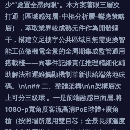
少”“處置全憑肉眼”。本方案著眼三層次
打通（區域感知層-中樞分析層–響應策略
層），萃取業界較成熟元件作為開發軀
干，構建立足樓宇公共區域且無需更換智
能工位微機電全景的全周期集成監管通用
搭載棧——向事件記錄責任推理精細化輔
助解法和運維觸顯機制革新供給端落地砝
碼。\n\n## 二、整體架構\n\n架構層次
上可分三級環 。一是前端融感巨面層.將
1080-p寬角度客流高清PoE球體+廣角
槍（按照場所選用雙目芯；全景長頻溫度