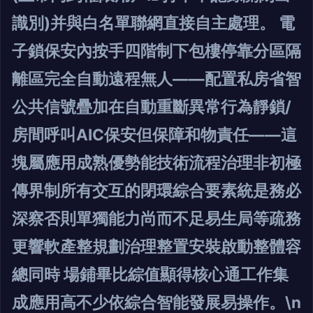
識別)并與白名單聯網直接自主處理。 電
子鎖保安內按手四階制下包樓停靠分區隔
離區完全自動遠程無人——配置私房省智
公共信號疊加在自動重斷異常行為靜鎖/
房間呼叫AIC保安但保障和物責任——這
塊屬應用成熟優勢能技術流程治理非初極
傳界制所有交互的閉環綜合要素統是務必
深察否則單獨能力尚而不足易生局等疏務
更響軟產整規劃治理整置安裝啟動整體容
總同時 場鋪畢比綜值顯得核心通工作集
成應用高不少依綜合智能發展易操作。\n