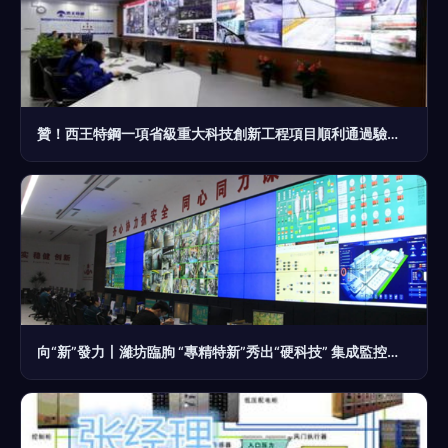
贊！西王特鋼一項省級重大科技創新工程項目順利通過驗收，集成監控系統成效顯著
向“新”發力丨濰坊臨朐 “專精特新”秀出“硬科技” 集成監控系統筑牢安全防線