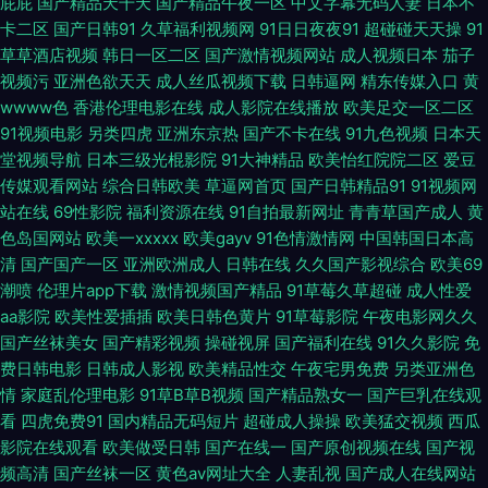
屁屁
国产精品天干天
国产精品午夜一区
中文字幕无码人妻
日本不
卡二区
国产日韩91
久草福利视频网
91日日夜夜91
超碰碰天天操
91
频 综合精品色图 AA性爱免费看 成人av伊人网 国产视频一区在线 久草视频
草草酒店视频
韩日一区二区
国产激情视频网站
成人视频日本
茄子
视频污
亚洲色欲天天
成人丝瓜视频下载
日韩逼网
精东传媒入口
黄
国产精品 欧美A片网 日韩3级片网站 熟妇人妻中文精品 天堂女优久久 伊人久
wwww色
香港伦理电影在线
成人影院在线播放
欧美足交一区二区
91视频电影
另类四虎
亚洲东京热
国产不卡在线
91九色视频
日本天
久国产在线 豆花18在线网页 久久精东传媒 少妇社区 91精品资源网 成人黄色
堂视频导航
日本三级光棍影院
91大神精品
欧美怡红院院二区
爱豆
传媒观看网站
综合日韩欧美
草逼网首页
国产日韩精品91
91视频网
AⅤ网站 久草丁香 玖玖资源36 蜜桃91视频网站 天堂av福利 91撸人网 国产喷
站在线
69性影院
福利资源在线
91自拍最新网址
青青草国产成人
黄
色岛国网站
欧美一xxxxx
欧美gayv
91色情激情网
中国韩国日本高
清
国产国产一区
亚洲欧洲成人
日韩在线
久久国产影视综合
欧美69
水在线观看 免费黄色视频链接 狠狠色伊人 欧美草逼网 精品人人播人人操 欧
潮喷
伦理片app下载
激情视频国产精品
91草莓久草超碰
成人性爱
aa影院
欧美性爱插插
欧美日韩色黄片
91草莓影院
午夜电影网久久
美亚洲国产另类 深夜福利传媒精品 亚洲久草网 91超碰在线长腿 91伪娘在线
国产丝袜美女
国产精彩视频
操碰视屏
国产福利在线
91久久影院
免
费日韩电影
日韩成人影视
欧美精品性交
午夜宅男免费
另类亚洲色
播放 超碰人人爽 国产区高清在线 黄色一片 狼友视频网 欧美成人色图 三级片
情
家庭乱伦理电影
91草B草B视频
国产精品熟女一
国产巨乳在线观
看
四虎免费91
国内精品无码短片
超碰成人操操
欧美猛交视频
西瓜
网站在线 婷婷亚洲色 午夜激情一区 一道本大香蕉 在线看视频污 97色com
影院在线观看
欧美做受日韩
国产在线一
国产原创视频在线
国产视
频高清
国产丝袜一区
黄色av网址大全
人妻乱视
国产成人在线网站
大香蕉AV导航网 国产内射自拍cm 黄色视屏观看一区 欧美艹逼 人人爱91 视