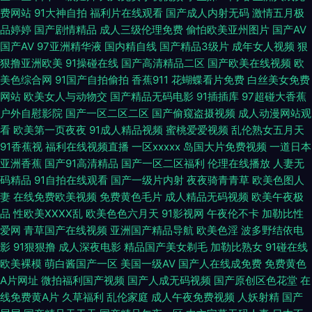
费网站
91大神自拍
福利片在线观看
国产成人内射无码
激情五月极
爱豆传媒免费播放 成人免费淫秽视频 韩国伦理av 久久蜜芽影视 另类综合欧
品婷婷
国产剧情精品
成人三级伦理免费
偷怕欧美亚州图片
国产AV
国产AV
97亚洲精华液
国内精自线
国产精品3级片
成年女人视频
狠
狠撸亚洲欧美
91操碰在线
国产高清精品二区
国产欧美在线视频
欧
美变态 日韩h片网站 天天操网 五月天变态另类 91豆花不卡 91社视频网 微拍
美色综合网
91国产自拍偷拍
香蕉911
花蝴蝶看片免费
白丝美女免费
网站
欧美女人与动物交
国产精品无码电影
91插插库
97超碰大香蕉
福利一区 91大神 午夜精品国产 福利微拍在线导航 日本韩国A片 91N福利网
户外自慰影院
国产一区二区二区
国产偷窥盗摄视频
成人动漫网站观
看
欧美第一页夜夜
91成人精品视频
蜜桃爱爱视频
乱伦熟女五月天
91视频专区 一区一区精华液 香蕉视频网 微拍国产 91视频精品网站 丁香91大
91香蕉视
福利在线视频直播
一区xxxxx
岛国大片免费视频
一道日本
亚洲香蕉
国产91高清精品
国产一区二区福利
伦理在线播放
人妻无
香蕉 熟妇人人草 av抖阴91 成人熊猫网站MV 黄色仓库18 三级网站网址视频
码精品
91自拍在线观看
国产一级片内射
夜夜骑青青草
欧美色图人
妻
在线免费欧美视频
免费黄色毛片
成人精品无码视频
欧美午夜极
午夜AV艹 亚洲色色狼456 51人操超碰在线 91视频永久网址 97肏屄 草莓视
品
性欧美ⅩⅩⅩⅩ乱
欧美色色六月天
91影视网
午夜伦不卡
加勒比性
爱网
青草国产在线视频
亚洲国产精品导航
欧美色淫
波多野结依电
频黄免费 国产欧美第四页 黑丝肉丝人妻 久久情爱网 免费看黄链接 婷成人五
影
91狠狠撸
成人深夜电影
精品国产美女剃毛
加勒比熟女
91碰在线
欧美裸模
萌白酱国产一区
美国一级AV
国产人在线成免费
免费黄色
月份 午夜色影院 午夜在线视频导航 91蜜桃吴梦梦 97亚州综合一页 国产精品
A片网址
微拍福利国产视频
国产人成无码视频
国产原创区色花堂
在
线免费黄A片
久草福利
乱伦家庭
成人午夜免费视频
人妖射精
国产
偷窥 美女被强 日韩操逼片 丝袜美腿性交 国产成人免费专区 国产呦交精品视