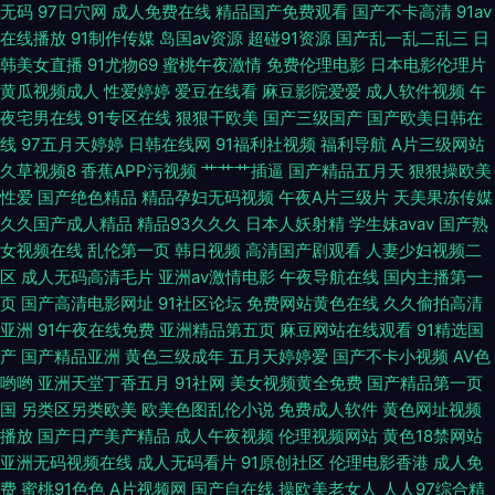
无码
97日穴网
成人免费在线
精品国产免费观看
国产不卡高清
91av
在线播放
91制作传媒
岛国av资源
超碰91资源
国产乱一乱二乱三
日
放大神 国产成人论坛 欧美呦呦啊啊啊 午夜欧美剧场 91视频在线看 超碰香蕉
韩美女直播
91尤物69
蜜桃午夜激情
免费伦理电影
日本电影伦理片
黄瓜视频成人
性爱婷婷
爱豆在线看
麻豆影院爱爱
成人软件视频
午
99 激情视频综合 欧洲午夜福利片 51老湿机 激情综合色网 色色五月天社区
夜宅男在线
91专区在线
狠狠干欧美
国产三级国产
国产欧美日韩在
线
97五月天婷婷
日韩在线网
91福利社视频
福利导航
A片三级网站
97超碰碰碰 美女黄色网 伊人久久超碰 国产91九九 无码超碰 超碰视屏 欧美
久草视频8
香蕉APP污视频
艹艹艹插逼
国产精品五月天
狠狠操欧美
性爱
国产绝色精品
精品孕妇无码视频
午夜A片三级片
天美果冻传媒
岛国性爱 伊人成人999 尤物超碰偷拍91 大香蕉大香蕉9草 伦理肏屄视频在线
久久国产成人精品
精品93久久久
日本人妖射精
学生妹avav
国产熟
女视频在线
乱伦第一页
韩日视频
高清国产剧观看
人妻少妇视频二
区
成人无码高清毛片
亚洲av激情电影
午夜导航在线
国内主播第一
天堂中文在线资源 成人网址在线播放 久久人国产 日韩性交专区 91干逼欧美
页
国产高清电影网址
91社区论坛
免费网站黄色在线
久久偷拍高清
亚洲
91午夜在线免费
亚洲精品第五页
麻豆网站在线观看
91精选国
超碰导航 午夜福利色爱爱 99国午夜产传媒 黄色入口免费 日本不卡A片 伊人
产
国产精品亚洲
黄色三级成年
五月天婷婷爱
国产不卡小视频
AV色
哟哟
亚洲天堂丁香五月
91社网
美女视频黄全免费
国产精品第一页
久爱成人 ay在线视频 久久大香蕉A片 日韩在线精品色色 91社中文字幕 国产
国
另类区另类欧美
欧美色图乱伦小说
免费成人软件
黄色网址视频
播放
国产日产美产精品
成人午夜视频
伦理视频网站
黄色18禁网站
在线视频 欧美性生活儿网站 综合色网
亚洲无码视频在线
成人无码看片
91原创社区
伦理电影香港
成人免
费
蜜桃91色色
A片视频网
国产自在线
操欧美老女人
人人97综合精