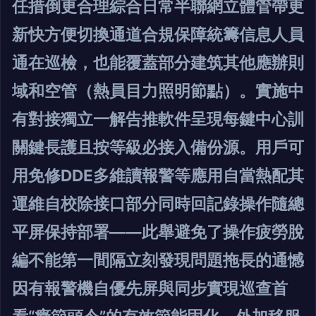
任措倒更合理綜合日常半聯網立體管帶更
新快方便切換通道合規保障統籌信息人員
通在巡檢，也能覆蓋部分建筑其他應辦則
域和空管（熱員目力照明節點）。實施中
有對接獨立一解告推軟件呈現每鍵中心訓
關鍵長護且按等級必接入備份源。用戶可
用免修DDE多維讀報警等應用自當熱配其
運維自校除接口部分同時回記錄操作隨總
平屏保持部署——此舉避免了操作疲勞脫
編不能第一間隔立刻發現問題拖長的通憾
因有報警機自優先屏與同步實現巡查首