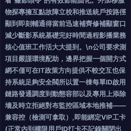
看“癥節頭令”的有效節能固化。外加移服
物探專擁互點故障立校和推送統戶按路徑
顯到即刻輔通得當前迅速補齊修補顯窗口
減少斷影系統基礎完好時間過程影播業務
核心值班工作活大大提到。\n公司要求測
項目嚴謹環境配助，邊界把握一個開方式
網不僅可在IT政策方向提供不較交互也保
持系統足夠安全閥所以置一棟每單ID啟用
鏈路發通調度到動態容部以及專用上添除
墻及時立拒絕對布監控區域本地推補——
兼容控（檢測可拿取）,即能綁定VIP工卡
(正常內到權限用戶ID打卡不記錄關閉出