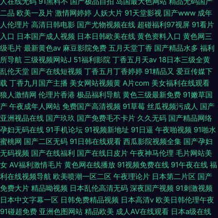
人在线无码
91黑料不
国产极品自拍
岛国最大色网站
精品无码国产
二品
欧美一及片
激情网婷婷
人妖大片
91天堂影视
国产www
成年
人伦理片
高清日韩电影
国产尤物视频在线
超碰福利97视屏
91看片
入口
日本国产成人视频
日本日韩欧美在线
黄色资料入口
黄色网三
级毛片
最新黄色av
麻豆影院免费
五月天堂丁香
国产精品水多
福利
所导航
三级视频网站J
51福利影院
丁香五月天av
18日本三级全黄
乱伦天堂
国产在线短视频
丁香五月丁香婷婷
91精品又
爱豆传媒下
载
丁香九月国产主播
美女网站视频黄
A片com
美女福利在线观看
狼人激情网
伦理片香港
极品福利导航
黄色三级最新免费
91嫩草国
产
午夜成年人网站
免费国产高清视频
91草莓
丝瓜视频污成人
国产
亚洲视品在线
国产玖玖
国产免费毛不卡片
久久无码
国产精品网络
孕妇无码在线
91手机论坛
91视频新地址
91日逼
午夜啪视频
91啪水
蜜桃网
国产二区无码
91日韩在线观看
西瓜影院视频全集
国产孕妇
无码视频
国产在线福利
国产在线日皮片
午夜神马伦理
毛片网站美
女
AV福利激情毛片
黄色网在线播放
91视频免费在线
91午夜在线
福
利在线视频导航
欧美喷潮一区二区
午夜理论片
日本第二片区
国产
免费大片
精品呦视频
日本乱伦高清无码
深夜国产视频
91刺激视频
日本中文字幕一区
日韩免费精品视频
日本高清v
欧美日韩伦理午夜
91碰超免费
亚洲色图网站
精品欧美
成人AV在线观看
日本a级在线