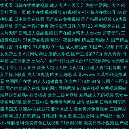
线观看
日韩在线播放视频
成人大片一级天天
内射性爱网址大全
欧
美社区第一页
欧美在线视频播放
91视频污污污
超碰在线公开
AV蜜
桃吃瓜
日本欧美在线看
国产精选免费视频
国产精品91视频
69热最
新网址
无码白丝强行免费
激情影院日韩
久草123
福利欧美在线
成
人片无码
日韩成人极品视频
国产在线诱惑
乱人xxxxx
超黄无码
三
级黄色图片
91免费看视频
精品午夜福利网
精品亚洲成a人
国产精品
萌白酱
日本理论
91操电影
91一区
成人精品无
91国产小视频
日韩美
女免费直播
A片网站网址
激情文学色
国产主播第37页
青久青青
日
本精品在线播放
三级A片
国产日韩亚洲综合
91短视频网站
欧美骚网
站
丁香五月天亚洲
欧美大粗吊人妖
深夜福利亚洲
人兽福利导航
91
叉叉操小骚逼
成人18视频
欧美大鸡吧
草逼wwww
久草福利免费试
看
岛国国产在线
91人人超碰青青
美女白丝18禁
91肏比
国产三区电
影
国产内射后入在线
黄色网址网站网址
97超在线视
免费视频网站
精品欧美精品v
欧美操碰
欧美二级片网址
精品成人无码视频
男女午
夜福利影院
欧美三级电影
免费黄色网址
成年版快手
日韩福利无码
四虎四房
亚洲AV在线豆花
亚洲区成人
美女黄片免费观看
三级网站
视频网
成人日韩精品
日韩福利专区
欧美二区女同
国产精品一区91
小x导航福利
免费黄色在线视频
91原创视频
欧美日韩小视频
国产成