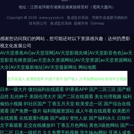
地址：江西省萍鄉市湘東區湘東鎮樟里村（電商大廈內）
Copyright © 2026
www.yyzxd.cn
集成監控系統
萍鄉市逍遙樂浮網絡科
技有限公司
集成監控系統
版權所有
Sitemap
感谢您访问我们的网站，您可能还对以下资源感兴趣：达州扔恿影
视文化发展公司
AV天堂香蕉AV|av天堂淫网|AV天堂影视先锋|AV天堂影音色色|av天
堂影音先锋资源|av天堂永久资源网站|AV天堂资源|av天堂资源网站
大全|AV天堂最新地址|AV天堂最新网址
网站地图
海角传媒91黑料 91麻豆香蕉 久久微拍网 青青草ab 日韩涩汇 深夜超碰社区
日本一级大片
微拍福利在线观看
91香蕉APP
国产二区三区
国产精
品性
乱伦种子
美国伦理大片
国产二区在线观看
美女伦理视频
福利
五月花成人 亚洲色图草 91茄子看片 国产狼人 久草免费福利站 欧美中文视频
偷拍小视频
91社区国产
丁香五月天堂
欧美变态一区
国产综合在线
观看
国产免费一级片
福利视频资源站
成人午夜在线观看
欧美图片
亚洲3级AV 中文字幕久荜 97国产精品 福利所av 麻豆国产一二三四 欧美人人
在线观看
在线观看h视频
国产a级0
变性人妖
国产福利永久
日韩中
文字幕观看
足交在线播放91
丁香五月色网站
黄色3级抢网站
国产一
插 天天干人操 91青草视频网 97影院亚 久久福利精品 三级片av片 91唐伯虎
区二区
日本一级婬片
久久免费手机视频
学生妹Av网站
亚洲人成免