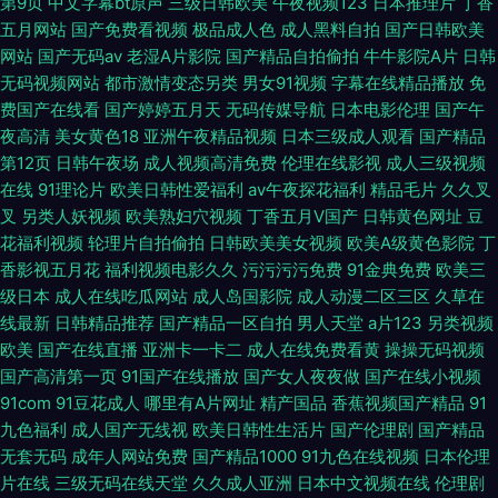
第9页
中文字幕bt原声
三级日韩欧美
午夜视频123
日本推理片
丁香
五月网站
国产免费看视频
极品成人色
成人黑料自拍
国产日韩欧美
网站
国产无码av
老湿A片影院
国产精品自拍偷拍
牛牛影院A片
日韩
无码视频网站
都市激情变态另类
男女91视频
字幕在线精品播放
免
费国产在线看
国产婷婷五月天
无码传媒导航
日本电影伦理
国产午
夜高清
美女黄色18
亚洲午夜精品视频
日本三级成人观看
国产精品
第12页
日韩午夜场
成人视频高清免费
伦理在线影视
成人三级视频
在线
91理论片
欧美日韩性爱福利
av午夜探花福利
精品毛片
久久叉
叉
另类人妖视频
欧美熟妇穴视频
丁香五月V国产
日韩黄色网址
豆
花福利视频
轮理片自拍偷拍
日韩欧美美女视频
欧美A级黄色影院
丁
香影视五月花
福利视频电影久久
污污污污免费
91金典免费
欧美三
级日本
成人在线吃瓜网站
成人岛国影院
成人动漫二区三区
久草在
线最新
日韩精品推荐
国产精品一区自拍
男人天堂
a片123
另类视频
欧美
国产在线直播
亚洲卡一卡二
成人在线免费看黄
操操无码视频
国产高清第一页
91国产在线播放
国产女人夜夜做
国产在线小视频
91com
91豆花成人
哪里有A片网址
精产国品
香蕉视频国产精品
91
九色福利
成人国产无线视
欧美日韩性生活片
国产伦理剧
国产精品
无套无码
成年人网站免费
国产精品1000
91九色在线视频
日本伦理
片在线
三级无码在线天堂
久久成人亚洲
日本中文视频在线
伦理剧