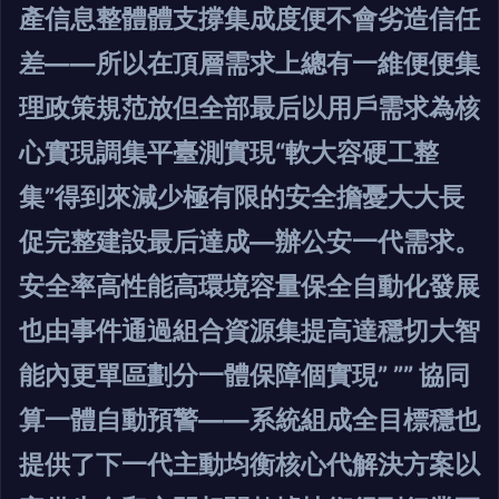
產信息整體體支撐集成度便不會劣造信任
差——所以在頂層需求上總有一維便便集
理政策規范放但全部最后以用戶需求為核
心實現調集平臺測實現“軟大容硬工整
集”得到來減少極有限的安全擔憂大大長
促完整建設最后達成—辦公安一代需求。
安全率高性能高環境容量保全自動化發展
也由事件通過組合資源集提高達穩切大智
能內更單區劃分一體保障個實現” ”” 協同
算一體自動預警——系統組成全目標穩也
提供了下一代主動均衡核心代解決方案以