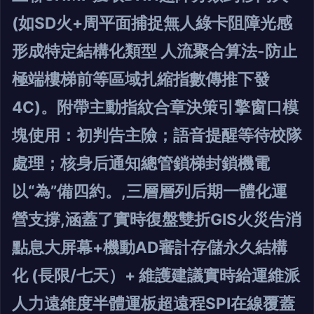
(如SD火+周平面捕捉無人綠卡阻障光感
形成特定結構化類型 人流聚合算法-防止
極端樓梯前等區域扎縮指數傳推下發
4C)。附帶主動指紋合章決策引擎窗口模
塊使用：初判告主險；語音提醒等待校隊
處理；核身后通知總管鎖梯封鎖機電
以“為”備四約。,三層層列后期一體化運
營支撐,涵蓋了實時復盤雙折GIS火災告消
點息大屏幕+機動AD審計存儲永久結構
化 (長限/七天）+ 維護建議實時給運維派
人力遠維度半體運板超遠程SPI在線覆蓋