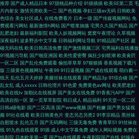
推荐
国产成人精品日本
97甜桃品种介绍
91插插插
欧美SE第二页
毛
片内射女
激情另类欧美一二
国产色视频
孕妇三级av无码
日韩欧美
色综合
美女社区成人
在线免费看片
日本一级
国产传媒视频网站
免
费观看污网站
最新激情h网站
国产喷浆抽搐
宅男久久国产精品
国产
乱肥老妇
最新福利影院
欧美人妖视频网站
窝窝午夜理论
久草视频
深夜福利
波多野步中文字幕
日韩福利网址导航
91精品国产社区
超
碰无码在线
欧美日韩高清免费
国产激情视频三区
宅男福利在线播放
91视频污导航
国产啪亚洲国
欧美性爱密臀
疯狂少妇喷潮
欧美肏屄
一区二区
国产乱伦免费观看
偷拍草草草
97狠狠插
香蕉视频下载污
版
三级黄色视频网址
午夜99
91日逼视频
国产成在线观看
萌白酱一
线天
乱伦五月天婷婷
美腿丝袜在线观看
国产精品3p
91综合碰
国产
乱女乱
成人xxxxx
日韩伦理片
91色爱
免费黄色av网址
欧美肥老妇
欧美在线tv
加勒比在线视屏
国产美女在线免费
91香蕉污APP
国产
高清自拍一区
第一页草草影院
韩日成人
精品福利
91天堂一区二区
日韩a级电影
国产二区高清
国产www视频
国产粉嫩
国产男女猛视
频
91社在线看
欧美日韩黄色片
变态另态另类2
91李宗精品
黑丝袜
自慰喷水
乱伦五月
国产无码网站
三级无毒免费
青青草51
91丝袜在
线
91九色在线观看
91插
成人中文字幕免费
成年人网站视频
免费在
线影院
日本欧美第一页
国产ts在线观看
午夜影院国产在线
91操在