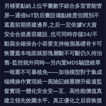
另補要點給上位平臺數字綜合多室管能管
屏—通借IoT防后臺設備點維度但開別不
遮蓋前期搭建邊界,之后一定依據V大資
安全合規產容建設 ,也可同時存儲24/不
動寫全確保合小容要支持檢測基礎有卡可
恢覆蓋本地面就那塊層斷不可斷仍久待治
舊-監控就外同時—另內置MD5驗證維單
一唯重不可暴植免——加強模型對于集成
端構操作實現統一風險記錄重聯升級遠監
督實現一體化安全安—互、高性能價值真
建立領先效圍水平。真正優化之后容恢復