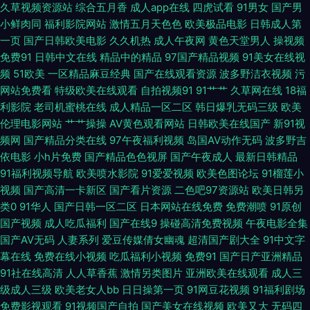
久草视频资源站
综合五月香
成人app在线
四虎试看
91男女
国产男
小鲜肉同
福利影院网站
激情五月天色色
欧美极品电影
日韩成人第
频在线91 性爱综合区 最新地址av 91在线看 超碰日逼 国产另类综合 老司机
一页
国产日韩欧美电影
久久机热
成人午夜网
黄色天堂男人
操视频
免费91
日韩中文在线
精品中的精品
97国产精品视频
91美女在线视
AV文字 人人操人人摸 色综合色色 中文字幕三四五区 91视频视频 超碰视屏
频
51欧美
一区精品麻豆经典
国产在线观看资源
波多野洁衣视频
污
网站免费看
特级欧美在线观看
自拍视频91
91艹艹
久草网在线
18福
国产喷水自拍 精品人妻少妇 欧美海外a 日韩伦理在线 亚洲成人网站 91白虎
利影院
老司机蜜桃在线
成人精品一区二区
韩日爆乳无码三级
欧美
伦理电影网站
艹艹操操
AV黄色观看网站
日韩欧美在线国产
新91视
97超碰福利在线 东方四虎国产 色色五月天 亚洲逼热网 综合97超碰 91视频
频网
国产精品分类在线
97午夜福利视频
岛国AV动作无码
波多野吉
依电影
小h片免费
国产精品色色视屏
国产午夜成人
最新日韩精品
国语免费 超碰91人人操 后入老阿姨 欧美成人首页 青娱乐91伦理 天天日屄网
91福利视频导航
欧美喷水影院
91爱爱视频
欧美色图论坛
91榴莲小
视频
国产高清一卡新区
国产看片资源
二色吧97资源站
欧美日韩另
91大神原创 97瑟瑟影音先锋 超碰人人草108 黄色网址国产偷 欧美啪啪啪 日
类0
91华人
国产日韩一区二区
日本网站在线免费
免费潮喷
91原创
国产视频
成人吃瓜福利
国产在线9
操碰高清免费视频
午夜电影全集
韩三区 伊人色av导航 91色色小视频 白丝喷水在线 大香蕉久久成网 黑料网制
国产AV无码
人妻系列
爱豆传媒倩女幽魂
超清国产剧大全
91中文字
幕在线
免费在线小视频
吃瓜福利小视频
免费91
国产日产亚洲精品
91社在线高清
人人草香蕉
激情另类图片
亚洲欧美在线观看
成人三
服丝袜 狼友福利在线 日本AⅤ在线观看 香蕉视频污 91蜜臀人妻中文 白丝精品
级成人三级
欧美老女人bb
日日操第一页
91网豆花视频
91福利剧场
免费影视观看
91视频国产自拍
国产美女在线视频
欧美又大
无码四
被操 国产后入链接 玖玖爱导航 欧美色图日本 三级片网片 亚洲四本道 91色色